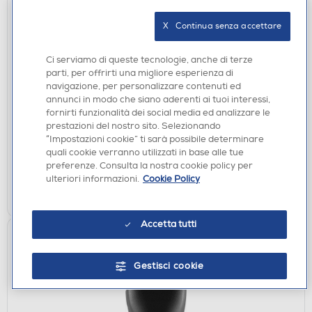
X   Continua senza accettare
Ci serviamo di queste tecnologie, anche di terze
CUFFIE GAMING
parti, per offrirti una migliore esperienza di
QUBICK - CUFFIE GAMING AC MILAN DEVILS-
navigazione, per personalizzare contenuti ed
rosso/nero
annunci in modo che siano aderenti ai tuoi interessi,
€ 29,90
fornirti funzionalità dei social media ed analizzare le
prestazioni del nostro sito. Selezionando
“Impostazioni cookie” ti sarà possibile determinare
disponibile
Acquisto online:
quali cookie verranno utilizzati in base alle tue
verifica
Ritiro in negozio in 30' gratuito:
preferenze. Consulta la nostra cookie policy per
ulteriori informazioni.
Cookie Policy
AGGIUNGI
Accetta tutti
Gestisci cookie