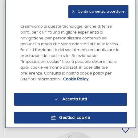
X   Continua senza accettare
Ci serviamo di queste tecnologie, anche di terze
parti, per offrirti una migliore esperienza di
navigazione, per personalizzare contenuti ed
annunci in modo che siano aderenti ai tuoi interessi,
fornirti funzionalità dei social media ed analizzare le
TASTIERE GAMING
prestazioni del nostro sito. Selezionando
TRUST - Tastiera + Mouse GXT794W 3-IN-1
“Impostazioni cookie” ti sarà possibile determinare
BUNDLE-White
quali cookie verranno utilizzati in base alle tue
preferenze. Consulta la nostra cookie policy per
€ 44,90
ulteriori informazioni.
Cookie Policy
disponibile
Acquisto online:
verifica
Ritiro in negozio in 30' gratuito:
Accetta tutti
AGGIUNGI
Gestisci cookie