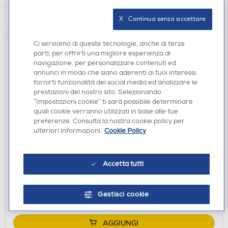
AGGIUNGI
X   Continua senza accettare
Ci serviamo di queste tecnologie, anche di terze
parti, per offrirti una migliore esperienza di
navigazione, per personalizzare contenuti ed
annunci in modo che siano aderenti ai tuoi interessi,
fornirti funzionalità dei social media ed analizzare le
prestazioni del nostro sito. Selezionando
“Impostazioni cookie” ti sarà possibile determinare
quali cookie verranno utilizzati in base alle tue
preferenze. Consulta la nostra cookie policy per
ACCESSORI HOME ENTERTAINMENT
ulteriori informazioni.
Cookie Policy
PALADONE - ICON LIGHT: PLAYSTATION 4TH GEN
CONTROLLER
Accetta tutti
€ 14,99
disponibile
Acquisto online:
Gestisci cookie
non disponibile
Ritiro in negozio:
AGGIUNGI