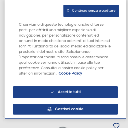
X   Continua senza accettare
Ci serviamo di queste tecnologie, anche di terze
parti, per offrirti una migliore esperienza di
navigazione, per personalizzare contenuti ed
annunci in modo che siano aderenti ai tuoi interessi,
fornirti funzionalità dei social media ed analizzare le
ACCESSORI HOME ENTERTAINMENT
prestazioni del nostro sito. Selezionando
BIG BEN - OLP CUSTODIA 34AC ANIMAL
“Impostazioni cookie” ti sarà possibile determinare
CROSSING VERDE SWITCH
quali cookie verranno utilizzati in base alle tue
preferenze. Consulta la nostra cookie policy per
€ 14,90
ulteriori informazioni.
Cookie Policy
€ 24,99
consigliato
disponibile
Acquisto online:
Accetta tutti
verifica
Ritiro in negozio in 30' gratuito:
AGGIUNGI
Gestisci cookie