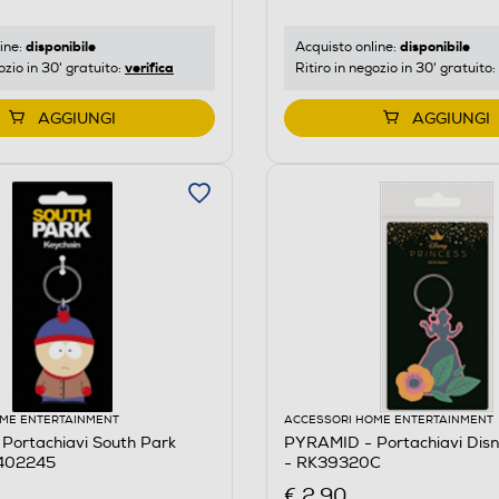
disponibile
disponibile
ine:
Acquisto online:
verifica
ozio in 30' gratuito:
Ritiro in negozio in 30' gratuito:
AGGIUNGI
AGGIUNGI
ME ENTERTAINMENT
ACCESSORI HOME ENTERTAINMENT
Portachiavi South Park
PYRAMID - Portachiavi Disn
2402245
- RK39320C
€ 2,90