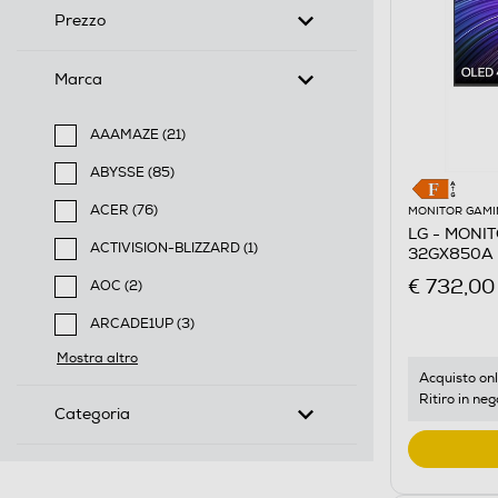
Prezzo
Marca
AAAMAZE (21)
Filtra per Marca: AAAMAZE
ABYSSE (85)
Filtra per Marca: ABYSSE
ACER (76)
MONITOR GAMI
LG - MONI
Filtra per Marca: ACER
ACTIVISION-BLIZZARD (1)
32GX850A 
Filtra per Marca: ACTIVISION-BLIZZARD
€ 732,00
AOC (2)
Filtra per Marca: AOC
ARCADE1UP (3)
Filtra per Marca: ARCADE1UP
Mostra altro
Acquisto onl
Ritiro in neg
Categoria