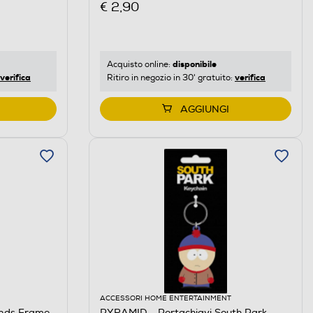
€ 2,90
disponibile
Acquisto online:
verifica
verifica
Ritiro in negozio in 30' gratuito:
AGGIUNGI
ACCESSORI HOME ENTERTAINMENT
ends Frame
PYRAMID - Portachiavi South Park