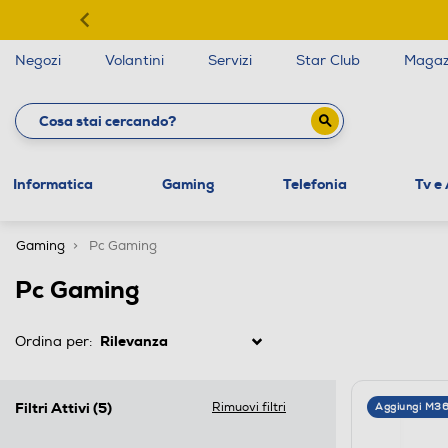
Negozi
Volantini
Servizi
Star Club
Magaz
Informatica
Gaming
Telefonia
Tv e
Gaming
Pc Gaming
Pc Gaming
Ordina per:
Filtri Attivi
(5)
Rimuovi filtri
Aggiungi M3