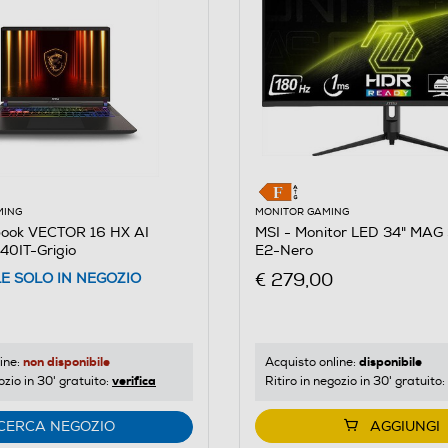
MING
MONITOR GAMING
book VECTOR 16 HX AI
MSI - Monitor LED 34" MA
0IT-Grigio
E2-Nero
€ 279,00
LE SOLO IN NEGOZIO
non disponibile
disponibile
ine:
Acquisto online:
verifica
ozio in 30' gratuito:
Ritiro in negozio in 30' gratuito:
CERCA NEGOZIO
AGGIUNGI