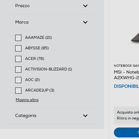
Prezzo
Marca
AAAMAZE (21)
Filtra per Marca: AAAMAZE
ABYSSE (85)
Filtra per Marca: ABYSSE
ACER (76)
Filtra per Marca: ACER
NOTEBOOK GA
ACTIVISION-BLIZZARD (1)
MSI - Note
Filtra per Marca: ACTIVISION-BLIZZARD
A2XWHG-24
AOC (2)
DISPONIBI
Filtra per Marca: AOC
ARCADE1UP (3)
Filtra per Marca: ARCADE1UP
Mostra altro
Acquisto onl
Categoria
Ritiro in neg