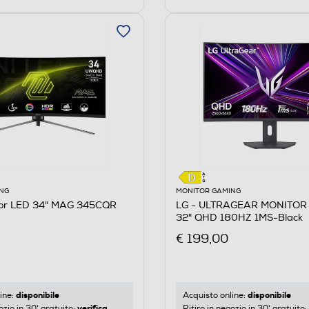
NG
MONITOR GAMING
tor LED 34" MAG 345CQR
LG - ULTRAGEAR MONITOR
32" QHD 180HZ 1MS-Black
€ 199,00
disponibile
disponibile
ine:
Acquisto online:
verifica
ozio in 30' gratuito:
Ritiro in negozio in 30' gratuito: