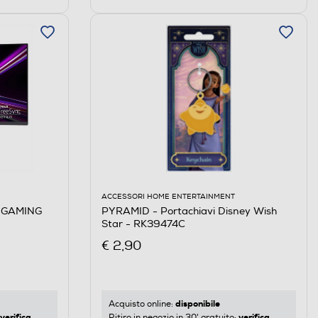
ACCESSORI HOME ENTERTAINMENT
PYRAMID - Portachiavi Disney Wish
 GAMING
Star - RK39474C
€ 2,90
disponibile
Acquisto online:
verifica
verifica
Ritiro in negozio in 30' gratuito: