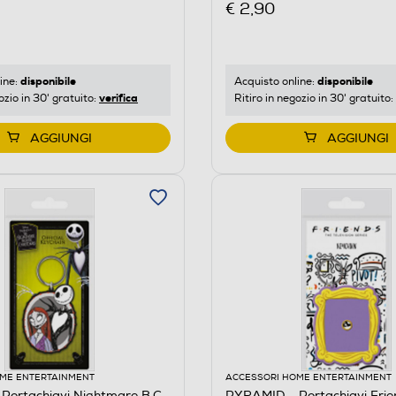
€ 2,90
disponibile
disponibile
ine:
Acquisto online:
verifica
ozio in 30' gratuito:
Ritiro in negozio in 30' gratuito:
AGGIUNGI
AGGIUNGI
ME ENTERTAINMENT
ACCESSORI HOME ENTERTAINMENT
Portachiavi Nightmare B.C.
PYRAMID - Portachiavi Fri