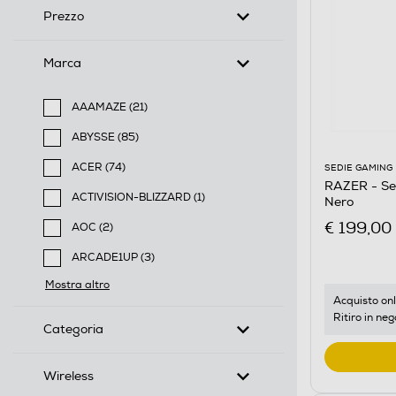
Prezzo
Marca
AAAMAZE (21)
Filtra per Marca: AAAMAZE
ABYSSE (85)
Filtra per Marca: ABYSSE
ACER (74)
SEDIE GAMING
RAZER - Se
Filtra per Marca: ACER
ACTIVISION-BLIZZARD (1)
Nero
Filtra per Marca: ACTIVISION-BLIZZARD
€ 199,00
AOC (2)
Filtra per Marca: AOC
ARCADE1UP (3)
Filtra per Marca: ARCADE1UP
Mostra altro
Acquisto onl
Ritiro in neg
Categoria
Wireless