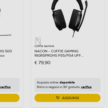
CUFFIE GAMING
IG 500
NACON - CUFFIE GAMING
nco
RIGR5PROHS PS5/PS4 UFF.
PLAYSTATION-Nero
€ 79,90
disponibile
Acquisto online:
verifica
verifica
Ritiro in negozio in 30' gratuito:
AGGIUNGI