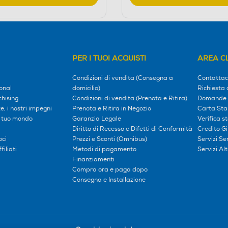
PER I TUOI ACQUISTI
AREA CL
Condizioni di vendita (Consegna a
Contattac
onal
domicilio)
Richiesta 
hising
Condizioni di vendita (Prenota e Ritira)
Domande 
, i nostri impegni
Prenota e Ritira in Negozio
Carta Sta
l tuo mondo
Garanzia Legale
Verifica s
Diritto di Recesso e Difetti di Conformità
Credito G
oci
Prezzi e Sconti (Omnibus)
Servizi S
iliati
Metodi di pagamento
Servizi Alt
Finanziamenti
Compra ora e paga dopo
Consegna e Installazione