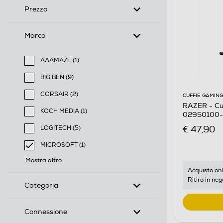
Prezzo
Marca
AAAMAZE (1)
Filtra per Marca: AAAMAZE
BIG BEN (9)
Filtra per Marca: BIG BEN
CORSAIR (2)
CUFFIE GAMING
Filtra per Marca: CORSAIR
RAZER - Cu
KOCH MEDIA (1)
02950100-
Filtra per Marca: KOCH MEDIA
€ 47,90
LOGITECH (5)
Filtra per Marca: LOGITECH
MICROSOFT (1)
selected Filtro applicato per Marca: MICROSOFT
Mostra altro
Acquisto onl
Ritiro in neg
Categoria
Connessione