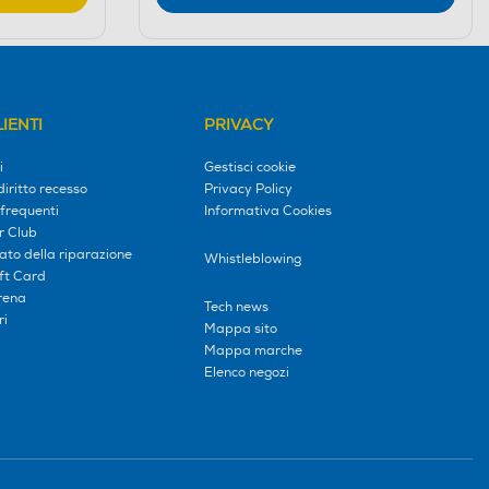
IENTI
PRIVACY
i
Gestisci cookie
diritto recesso
Privacy Policy
frequenti
Informativa Cookies
r Club
tato della riparazione
Whistleblowing
ift Card
erena
Tech news
ri
Mappa sito
Mappa marche
Elenco negozi