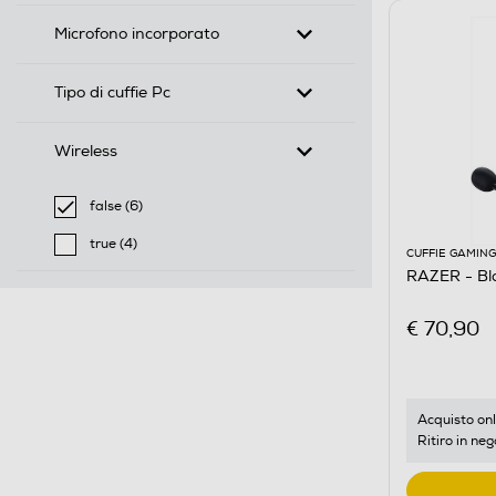
Microfono incorporato
Tipo di cuffie Pc
Wireless
false (6)
selected Filtro applicato per Wireless: false
true (4)
CUFFIE GAMING
Filtra per Wireless: true
RAZER - Bl
€ 70,90
Acquisto onl
Ritiro in neg