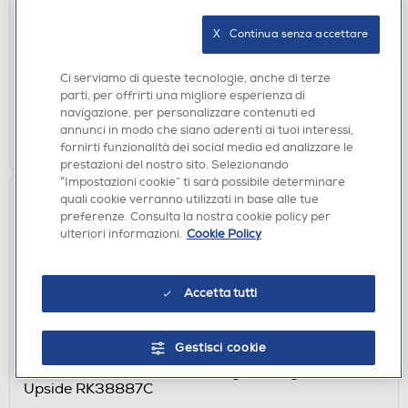
RK38555C
€ 2,90
X   Continua senza accettare
disponibile
Acquisto online:
Ci serviamo di queste tecnologie, anche di terze
verifica
Ritiro in negozio in 30' gratuito:
parti, per offrirti una migliore esperienza di
navigazione, per personalizzare contenuti ed
annunci in modo che siano aderenti ai tuoi interessi,
AGGIUNGI
fornirti funzionalità dei social media ed analizzare le
prestazioni del nostro sito. Selezionando
“Impostazioni cookie” ti sarà possibile determinare
quali cookie verranno utilizzati in base alle tue
preferenze. Consulta la nostra cookie policy per
ulteriori informazioni.
Cookie Policy
Accetta tutti
Gestisci cookie
ACCESSORI HOME ENTERTAINMENT
PYRAMID - Portachiavi Stranger Things Stuck
Upside RK38887C