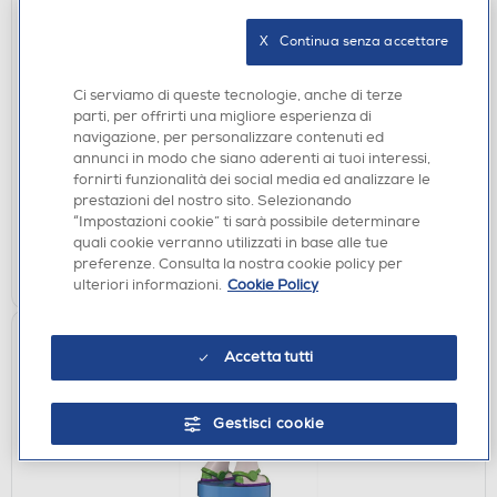
X   Continua senza accettare
CUFFIE GAMING
Ci serviamo di queste tecnologie, anche di terze
RAZER - BlackShark V2X
parti, per offrirti una migliore esperienza di
€ 70,90
navigazione, per personalizzare contenuti ed
annunci in modo che siano aderenti ai tuoi interessi,
fornirti funzionalità dei social media ed analizzare le
disponibile
Acquisto online:
prestazioni del nostro sito. Selezionando
verifica
Ritiro in negozio in 30' gratuito:
“Impostazioni cookie” ti sarà possibile determinare
quali cookie verranno utilizzati in base alle tue
AGGIUNGI
preferenze. Consulta la nostra cookie policy per
ulteriori informazioni.
Cookie Policy
Accetta tutti
Gestisci cookie