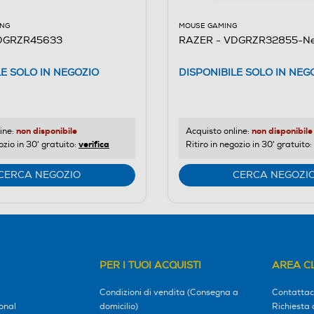
ING
MOUSE GAMING
DGRZR45633
RAZER - VDGRZR32855-Ne
LE SOLO IN NEGOZIO
DISPONIBILE SOLO IN NEG
non disponibile
non disponibile
ine:
Acquisto online:
verifica
ozio in 30' gratuito:
Ritiro in negozio in 30' gratuito:
CERCA NEGOZIO
CERCA NEGOZI
PER I TUOI ACQUISTI
AREA CL
Condizioni di vendita (Consegna a
Contattac
onal
domicilio)
Richiesta 