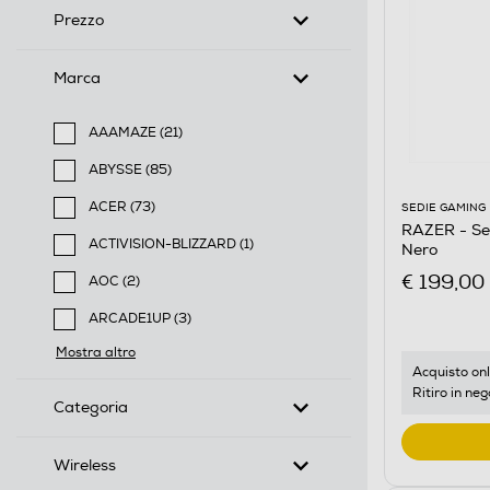
Prezzo
Marca
AAAMAZE (21)
Filtra per Marca: AAAMAZE
ABYSSE (85)
Filtra per Marca: ABYSSE
ACER (73)
SEDIE GAMING
RAZER - Se
Filtra per Marca: ACER
ACTIVISION-BLIZZARD (1)
Nero
Filtra per Marca: ACTIVISION-BLIZZARD
€ 199,00
AOC (2)
Filtra per Marca: AOC
ARCADE1UP (3)
Filtra per Marca: ARCADE1UP
Mostra altro
Acquisto onl
Ritiro in neg
Categoria
Wireless