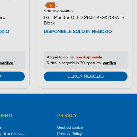
MONITOR GAMING
ro
LG - Monitor OLED 26,5" 27GX700A-B-
Black
OZIO
DISPONIBILE SOLO IN NEGOZIO
non disponibile
Acquisto online:
verifica
verifica
Ritiro in negozio in 30' gratuito:
O
CERCA NEGOZIO
IENTI
PRIVACY
i
Gestisci cookie
diritto recesso
Privacy Policy