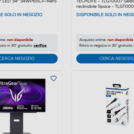
TECHLIFE - TLGT0007 Sedi
or LED 34" 34WP65CP-Nero
reclinabile Space - TLGT00
Nero/arancione
DISPONIBILE SOLO IN NEG
LE SOLO IN NEGOZIO
non disponibile
non disponibile
Acquisto online:
ine:
verifica
Ritiro in negozio in 30' gratuito:
ozio in 30' gratuito:
CERCA NEGOZIO
CERCA NEGOZI