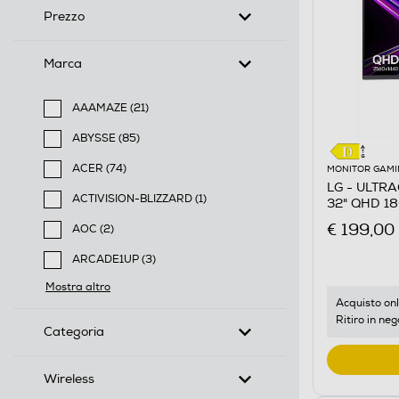
Prezzo
Marca
AAAMAZE (21)
Filtra per Marca: AAAMAZE
ABYSSE (85)
Filtra per Marca: ABYSSE
ACER (74)
MONITOR GAMI
LG - ULTR
Filtra per Marca: ACER
ACTIVISION-BLIZZARD (1)
32" QHD 18
Filtra per Marca: ACTIVISION-BLIZZARD
€ 199,00
AOC (2)
Filtra per Marca: AOC
ARCADE1UP (3)
Filtra per Marca: ARCADE1UP
Mostra altro
Acquisto onl
Ritiro in neg
Categoria
Wireless