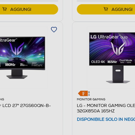
AGGIUNGI
AGGIUNGI
NG
MONITOR GAMING
or LCD 27" 27GS60QN-B-
LG - MONITOR GAMING OLE
32GX850A 165HZ
DISPONIBILE SOLO IN NEG