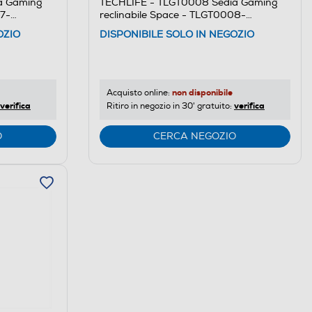
a Gaming
TECHLIFE - TLGT0008 Sedia Gaming
07-
reclinabile Space - TLGT0008-
Nero/Verde
OZIO
DISPONIBILE SOLO IN NEGOZIO
non disponibile
Acquisto online:
verifica
verifica
Ritiro in negozio in 30' gratuito:
O
CERCA NEGOZIO