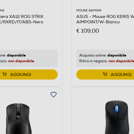
ING
MOUSE GAMING
tiera XA12 ROG STRIX
ASUS - Mouse ROG KERIS 
X/RXRD/IT/ABS-Nero
AIMPOINT/W-Bianco
€ 109,00
disponibile
disponibile
ine:
Acquisto online:
non disponibile
non disponibil
ozio:
Ritiro in negozio:
AGGIUNGI
AGGIUNGI