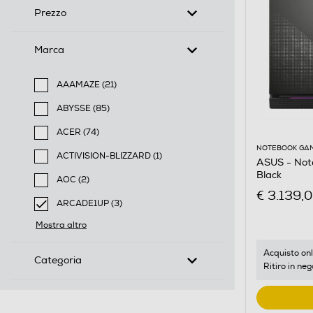
Prezzo
Marca
AAAMAZE (21)
Filtra per Marca: AAAMAZE
ABYSSE (85)
Filtra per Marca: ABYSSE
ACER (74)
Filtra per Marca: ACER
NOTEBOOK GA
ACTIVISION-BLIZZARD (1)
ASUS - No
Filtra per Marca: ACTIVISION-BLIZZARD
Black
AOC (2)
€ 3.139,
Filtra per Marca: AOC
ARCADE1UP (3)
selected Filtro applicato per Marca: ARCADE1UP
Mostra altro
Acquisto onl
Categoria
Ritiro in neg