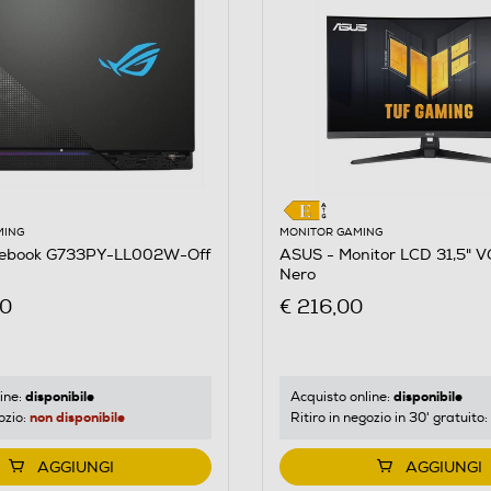
MING
MONITOR GAMING
tebook G733PY-LL002W-Off
ASUS - Monitor LCD 31,5"
Nero
00
€ 216,00
disponibile
disponibile
ine:
Acquisto online:
non disponibile
ozio:
Ritiro in negozio in 30' gratuito:
AGGIUNGI
AGGIUNGI