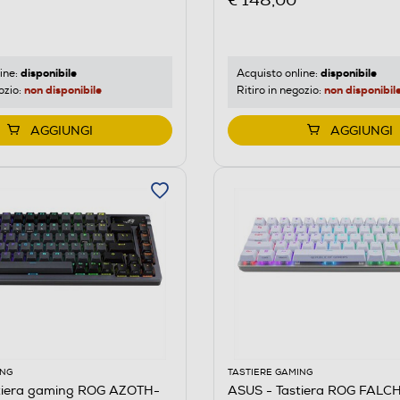
€ 148,00
disponibile
disponibile
ine:
Acquisto online:
non disponibile
non disponibil
ozio:
Ritiro in negozio:
AGGIUNGI
AGGIUNGI
ING
TASTIERE GAMING
tiera gaming ROG AZOTH-
ASUS - Tastiera ROG FALC