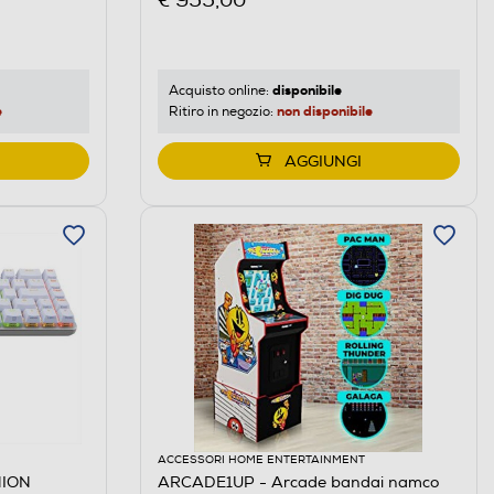
€ 955,00
disponibile
Acquisto online:
e
non disponibile
Ritiro in negozio:
AGGIUNGI
ACCESSORI HOME ENTERTAINMENT
HION
ARCADE1UP - Arcade bandai namco