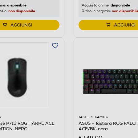
disponibile
disponibile
Acquisto online:
ine:
non disponibil
non disponibile
Ritiro in negozio:
ozio:
AGGIUNGI
AGGIUNGI
G
TASTIERE GAMING
use P713 ROG HARPE ACE
ASUS - Tastiera ROG FALC
DITION-NERO
ACE/BK-nera