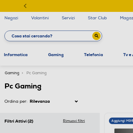
Negozi
Volantini
Servizi
Star Club
Magaz
Informatica
Gaming
Telefonia
Tv e
Gaming
Pc Gaming
Pc Gaming
Ordina per:
Filtri Attivi
(2)
Rimuovi filtri
Aggiungi M3