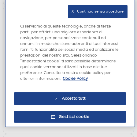
X   Continua senza accettare
Ci serviamo di queste tecnologie, anche di terze
parti, per offrirti una migliore esperienza di
navigazione, per personalizzare contenuti ed
annunci in modo che siano aderenti ai tuoi interessi,
fornirti funzionalità dei social media ed analizzare le
prestazioni del nostro sito. Selezionando
“Impostazioni cookie” ti sarà possibile determinare
ACCESSORI HOME ENTERTAINMENT
quali cookie verranno utilizzati in base alle tue
ABYSSE - POKEMON -SET QUADERNO
preferenze. Consulta la nostra cookie policy per
A5+MUG320ML+CARTOL PIKACHU-multicolore
ulteriori informazioni.
Cookie Policy
€ 24,90
Accetta tutti
disponibile
Acquisto online:
verifica
Ritiro in negozio in 30' gratuito:
Gestisci cookie
AGGIUNGI