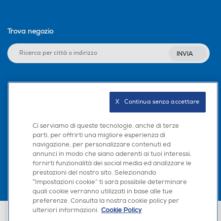
Trova negozio
INVIA
Seguici sui social
X   Continua senza accettare
Ci serviamo di queste tecnologie, anche di terze
parti, per offrirti una migliore esperienza di
Scarica la nostra app
navigazione, per personalizzare contenuti ed
annunci in modo che siano aderenti ai tuoi interessi,
fornirti funzionalità dei social media ed analizzare le
prestazioni del nostro sito. Selezionando
“Impostazioni cookie” ti sarà possibile determinare
quali cookie verranno utilizzati in base alle tue
preferenze. Consulta la nostra cookie policy per
ulteriori informazioni.
Cookie Policy
Euronics Italia SpA. Sede legale Via Montefeltro, 6/a 20156 Milano