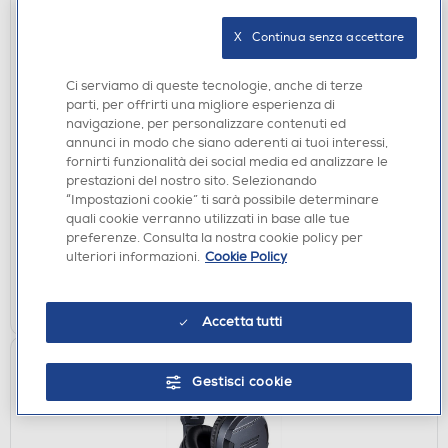
X   Continua senza accettare
Ci serviamo di queste tecnologie, anche di terze
parti, per offrirti una migliore esperienza di
ACCESSORI HOME ENTERTAINMENT
navigazione, per personalizzare contenuti ed
BIG BEN - KIT CUSTODIA, VETRO, CASE GIOCHI
annunci in modo che siano aderenti ai tuoi interessi,
SWITCH 2-Blu
fornirti funzionalità dei social media ed analizzare le
€ 19,90
prestazioni del nostro sito. Selezionando
“Impostazioni cookie” ti sarà possibile determinare
quali cookie verranno utilizzati in base alle tue
disponibile
Acquisto online:
preferenze. Consulta la nostra cookie policy per
verifica
Ritiro in negozio in 30' gratuito:
ulteriori informazioni.
Cookie Policy
AGGIUNGI
Accetta tutti
Gestisci cookie