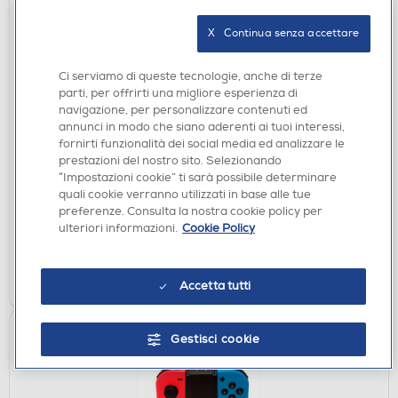
X   Continua senza accettare
Ci serviamo di queste tecnologie, anche di terze
parti, per offrirti una migliore esperienza di
navigazione, per personalizzare contenuti ed
ACCESSORI HOME ENTERTAINMENT
annunci in modo che siano aderenti ai tuoi interessi,
BIG BEN - CUSTODIA MARIO SWITCH-Fantasia
fornirti funzionalità dei social media ed analizzare le
€ 14,90
prestazioni del nostro sito. Selezionando
“Impostazioni cookie” ti sarà possibile determinare
€ 24,99
consigliato
quali cookie verranno utilizzati in base alle tue
preferenze. Consulta la nostra cookie policy per
disponibile
Acquisto online:
ulteriori informazioni.
Cookie Policy
verifica
Ritiro in negozio in 30' gratuito:
AGGIUNGI
Accetta tutti
Gestisci cookie