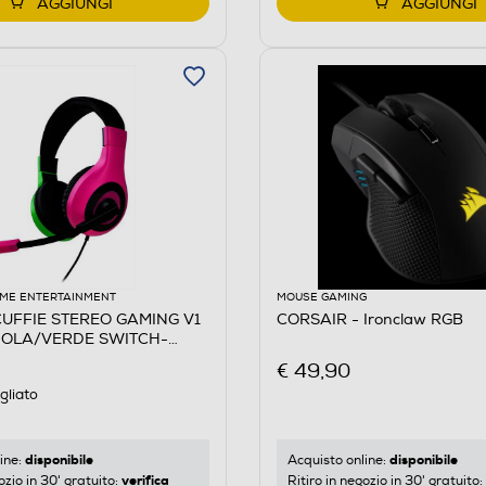
AGGIUNGI
AGGIUNGI
ME ENTERTAINMENT
MOUSE GAMING
CUFFIE STEREO GAMING V1
CORSAIR - Ironclaw RGB
IOLA/VERDE SWITCH-
€ 49,90
gliato
disponibile
disponibile
ine:
Acquisto online:
verifica
ozio in 30' gratuito:
Ritiro in negozio in 30' gratuito: