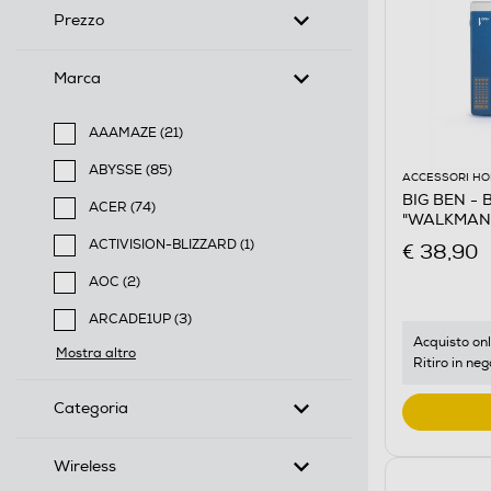
Prezzo
Marca
AAAMAZE (21)
Filtra per Marca: AAAMAZE
ABYSSE (85)
ACCESSORI HO
Filtra per Marca: ABYSSE
BIG BEN -
ACER (74)
"WALKMAN"
Filtra per Marca: ACER
Multicolore
ACTIVISION-BLIZZARD (1)
€ 38,90
Filtra per Marca: ACTIVISION-BLIZZARD
AOC (2)
Filtra per Marca: AOC
ARCADE1UP (3)
Filtra per Marca: ARCADE1UP
Acquisto onl
Mostra altro
Ritiro in neg
Categoria
Wireless