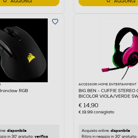
AGGIUNGI
AGGIUNGI
G
ACCESSORI HOME ENTERTAINMENT
Ironclaw RGB
BIG BEN - CUFFIE STEREO
BICOLOR VIOLA/VERDE SW
Viola/Verde
€ 14,90
€ 19,99
consigliato
disponibile
disponibile
ine:
Acquisto online:
verifica
ozio in 30' gratuito:
Ritiro in negozio in 30' gratuito: