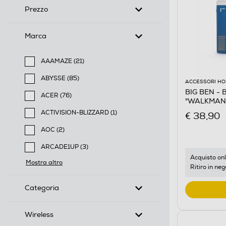
Prezzo
Marca
AAAMAZE (21)
Filtra per Marca: AAAMAZE
ABYSSE (85)
ACCESSORI HO
Filtra per Marca: ABYSSE
BIG BEN -
ACER (76)
"WALKMAN"
Filtra per Marca: ACER
Multicolore
ACTIVISION-BLIZZARD (1)
€ 38,90
Filtra per Marca: ACTIVISION-BLIZZARD
AOC (2)
Filtra per Marca: AOC
ARCADE1UP (3)
Filtra per Marca: ARCADE1UP
Acquisto onl
Mostra altro
Ritiro in neg
Categoria
Wireless