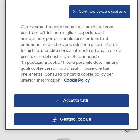
X   Continua senza accettare
Ci serviamo di queste tecnologie, anche di terze
parti, per offrirti una migliore esperienza di
navigazione, per personalizzare contenuti ed
annunci in modo che siano aderenti ai tuoi interessi,
fornirti funzionalità dei social media ed analizzare le
GIOCHI PC
prestazioni del nostro sito. Selezionando
ELECTRONIC ARTS - NEED FOR SPEED UNBOUND
“Impostazioni cookie” ti sarà possibile determinare
PC
quali cookie verranno utilizzati in base alle tue
€ 25,99
preferenze. Consulta la nostra cookie policy per
ulteriori informazioni.
Cookie Policy
disponibile
Acquisto online:
non disponibile
Ritiro in negozio:
Accetta tutti
AGGIUNGI
Gestisci cookie