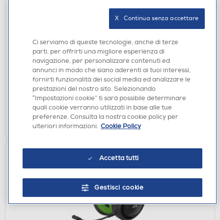
X   Continua senza accettare
TASTIERE GAMING
Ci serviamo di queste tecnologie, anche di terze
ASUS - Tastiera ROG FALCHION ACE/BK-nera
parti, per offrirti una migliore esperienza di
navigazione, per personalizzare contenuti ed
€ 148,00
annunci in modo che siano aderenti ai tuoi interessi,
fornirti funzionalità dei social media ed analizzare le
disponibile
Acquisto online:
prestazioni del nostro sito. Selezionando
non disponibile
Ritiro in negozio:
“Impostazioni cookie” ti sarà possibile determinare
quali cookie verranno utilizzati in base alle tue
preferenze. Consulta la nostra cookie policy per
AGGIUNGI
ulteriori informazioni.
Cookie Policy
Accetta tutti
Gestisci cookie