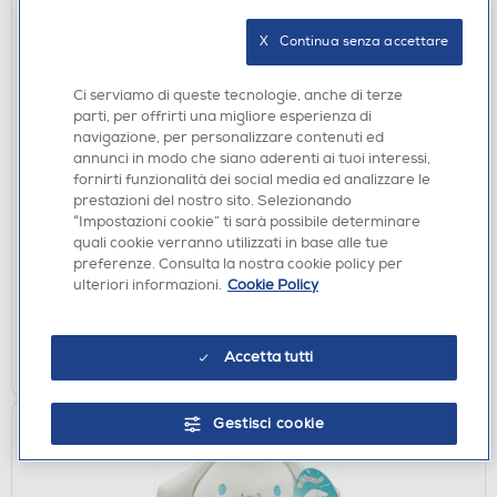
X   Continua senza accettare
Ci serviamo di queste tecnologie, anche di terze
parti, per offrirti una migliore esperienza di
navigazione, per personalizzare contenuti ed
ACCESSORI HOME ENTERTAINMENT
annunci in modo che siano aderenti ai tuoi interessi,
REY TOYS - SQUISHMALLOWS HELLO KITTY MY
fornirti funzionalità dei social media ed analizzare le
MELODY 25 CM LICENZA-Multicolore
prestazioni del nostro sito. Selezionando
“Impostazioni cookie” ti sarà possibile determinare
€ 19,90
quali cookie verranno utilizzati in base alle tue
preferenze. Consulta la nostra cookie policy per
disponibile
Acquisto online:
ulteriori informazioni.
Cookie Policy
verifica
Ritiro in negozio in 30' gratuito:
AGGIUNGI
Accetta tutti
Gestisci cookie