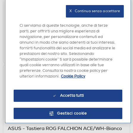
MOUSE GAMING
CORSAIR - Mouse M55 WIRELESS NE-Nero
X   Continua senza accettare
€ 49,90
Ci serviamo di queste tecnologie, anche di terze
parti, per offrirti una migliore esperienza di
disponibile
Acquisto online:
navigazione, per personalizzare contenuti ed
verifica
Ritiro in negozio in 30' gratuito:
annunci in modo che siano aderenti ai tuoi interessi,
fornirti funzionalità dei social media ed analizzare le
AGGIUNGI
prestazioni del nostro sito. Selezionando
“Impostazioni cookie” ti sarà possibile determinare
quali cookie verranno utilizzati in base alle tue
preferenze. Consulta la nostra cookie policy per
ulteriori informazioni.
Cookie Policy
Accetta tutti
Gestisci cookie
TASTIERE GAMING
ASUS - Tastiera ROG FALCHION ACE/WH-Bianco