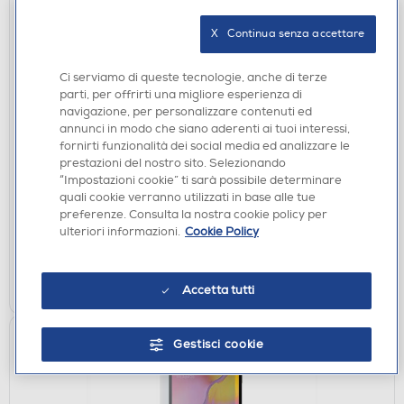
X   Continua senza accettare
Ci serviamo di queste tecnologie, anche di terze
parti, per offrirti una migliore esperienza di
navigazione, per personalizzare contenuti ed
annunci in modo che siano aderenti ai tuoi interessi,
BORSE E CUSTODIE
fornirti funzionalità dei social media ed analizzare le
TUCANO - COMPATTO POCHETTE MENDINI-Nero
prestazioni del nostro sito. Selezionando
€ 6,99
“Impostazioni cookie” ti sarà possibile determinare
quali cookie verranno utilizzati in base alle tue
preferenze. Consulta la nostra cookie policy per
disponibile
Acquisto online:
ulteriori informazioni.
Cookie Policy
non disponibile
Ritiro in negozio:
AGGIUNGI
Accetta tutti
Gestisci cookie