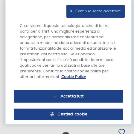
X   Continua senza accettare
Ci serviamo di queste tecnologie, anche di terze
parti, per offrirti una migliore esperienza di
navigazione, per personalizzare contenuti ed
annunci in modo che siano aderenti ai tuoi interessi,
fornirti funzionalità dei social media ed analizzare le
prestazioni del nostro sito. Selezionando
“Impostazioni cookie” ti sarà possibile determinare
MONITOR GAMING
quali cookie verranno utilizzati in base alle tue
ASUS - Monitor OLED 4K 27" XG27AQDMGR-nero
preferenze. Consulta la nostra cookie policy per
ulteriori informazioni.
Cookie Policy
€ 501,00
disponibile
Acquisto online:
Accetta tutti
non disponibile
Ritiro in negozio:
AGGIUNGI
Gestisci cookie