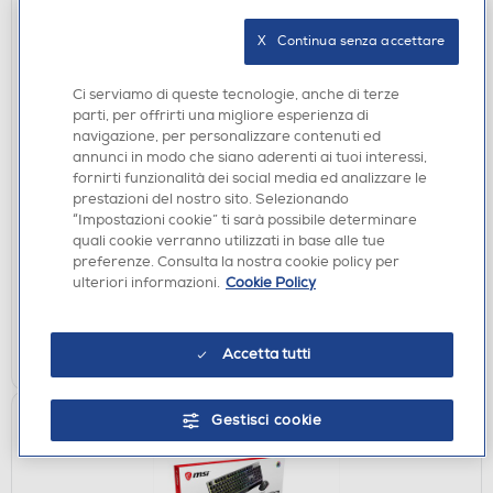
X   Continua senza accettare
Ci serviamo di queste tecnologie, anche di terze
parti, per offrirti una migliore esperienza di
navigazione, per personalizzare contenuti ed
annunci in modo che siano aderenti ai tuoi interessi,
TASTIERE GAMING
fornirti funzionalità dei social media ed analizzare le
CORSAIR - Tastiera K55 CORE RGB-Nero
prestazioni del nostro sito. Selezionando
“Impostazioni cookie” ti sarà possibile determinare
€ 49,90
quali cookie verranno utilizzati in base alle tue
preferenze. Consulta la nostra cookie policy per
disponibile
Acquisto online:
ulteriori informazioni.
Cookie Policy
verifica
Ritiro in negozio in 30' gratuito:
AGGIUNGI
Accetta tutti
Gestisci cookie