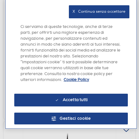
X   Continua senza accettare
Ci serviamo di queste tecnologie, anche di terze
parti, per offrirti una migliore esperienza di
navigazione, per personalizzare contenuti ed
annunci in modo che siano aderenti ai tuoi interessi,
fornirti funzionalità dei social media ed analizzare le
prestazioni del nostro sito. Selezionando
MOUSE GAMING
“Impostazioni cookie” ti sarà possibile determinare
CORSAIR - Mouse KATAR PRO WRLS-Nero
quali cookie verranno utilizzati in base alle tue
€ 49,90
preferenze. Consulta la nostra cookie policy per
ulteriori informazioni.
Cookie Policy
disponibile
Acquisto online:
verifica
Ritiro in negozio in 30' gratuito:
Accetta tutti
AGGIUNGI
Gestisci cookie