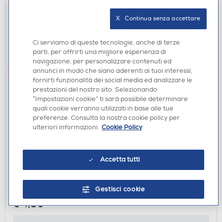
disponibile
Acquisto online:
X   Continua senza accettare
verifica
Ritiro in negozio in 30' gratuito:
Ci serviamo di queste tecnologie, anche di terze
AGGIUNGI
parti, per offrirti una migliore esperienza di
navigazione, per personalizzare contenuti ed
annunci in modo che siano aderenti ai tuoi interessi,
fornirti funzionalità dei social media ed analizzare le
prestazioni del nostro sito. Selezionando
“Impostazioni cookie” ti sarà possibile determinare
quali cookie verranno utilizzati in base alle tue
preferenze. Consulta la nostra cookie policy per
ulteriori informazioni.
Cookie Policy
Accetta tutti
ACCESSORI HOME ENTERTAINMENT
X-JOY DISTRIBUTION - DOTS HDMI STANDARD
CABLE
Gestisci cookie
€ 4,90