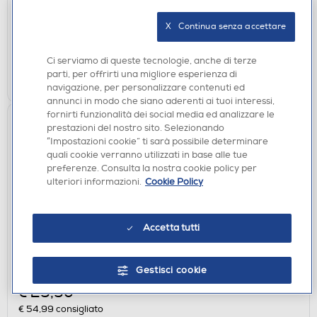
disponibile
Acquisto online:
X   Continua senza accettare
verifica
Ritiro in negozio in 30' gratuito:
Ci serviamo di queste tecnologie, anche di terze
AGGIUNGI
parti, per offrirti una migliore esperienza di
navigazione, per personalizzare contenuti ed
annunci in modo che siano aderenti ai tuoi interessi,
fornirti funzionalità dei social media ed analizzare le
prestazioni del nostro sito. Selezionando
“Impostazioni cookie” ti sarà possibile determinare
quali cookie verranno utilizzati in base alle tue
preferenze. Consulta la nostra cookie policy per
ulteriori informazioni.
Cookie Policy
Accetta tutti
ACCESSORI HOME ENTERTAINMENT
NACON - OLP COMPACT CONTROLLER PRO XBX-
CAMO GREEN
Gestisci cookie
€ 29,90
€ 54,99
consigliato