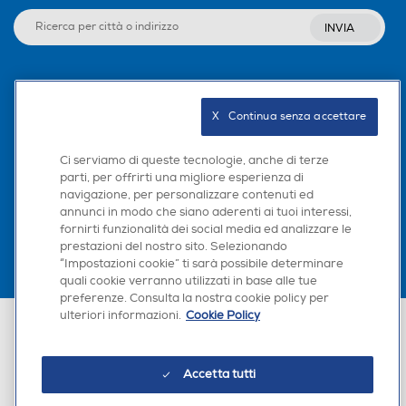
INVIA
Seguici sui social
X   Continua senza accettare
Ci serviamo di queste tecnologie, anche di terze
parti, per offrirti una migliore esperienza di
Scarica la nostra app
navigazione, per personalizzare contenuti ed
annunci in modo che siano aderenti ai tuoi interessi,
fornirti funzionalità dei social media ed analizzare le
prestazioni del nostro sito. Selezionando
“Impostazioni cookie” ti sarà possibile determinare
quali cookie verranno utilizzati in base alle tue
preferenze. Consulta la nostra cookie policy per
ulteriori informazioni.
Cookie Policy
Euronics Italia SpA. Sede legale Via Montefeltro, 6/a 20156 Milano
Partita Iva, Codice Fiscale e iscrizione CCIAA Milano Monza Brianza Lodi
n. 13337170156. Codice intermediario SDI: HHBD9AK. Vendite soggette
agli Artt. 45 e ss del Codice del Consumo in tema di Diritti dei
Accetta tutti
Consumatori.