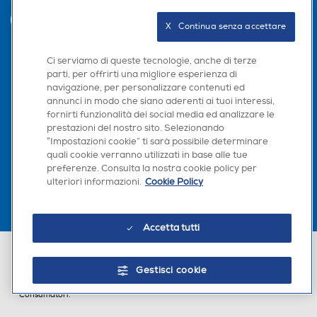
INVIA
X   Continua senza accettare
Ci serviamo di queste tecnologie, anche di terze
Seguici sui social
parti, per offrirti una migliore esperienza di
navigazione, per personalizzare contenuti ed
annunci in modo che siano aderenti ai tuoi interessi,
fornirti funzionalità dei social media ed analizzare le
prestazioni del nostro sito. Selezionando
“Impostazioni cookie” ti sarà possibile determinare
Scarica la nostra app
quali cookie verranno utilizzati in base alle tue
preferenze. Consulta la nostra cookie policy per
ulteriori informazioni.
Cookie Policy
Accetta tutti
Euronics Italia SpA. Sede legale Via Montefeltro, 6/a 20156 Milano
Partita Iva, Codice Fiscale e iscrizione CCIAA Milano Monza Brianza Lodi
Gestisci cookie
n. 13337170156. Codice intermediario SDI: HHBD9AK. Vendite soggette
agli Artt. 45 e ss del Codice del Consumo in tema di Diritti dei
Consumatori.