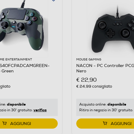
ME ENTERTAINMENT
MOUSE GAMING
PS4OFCPADCAMGREEN-
NACON - PC Controller PC
 Green
Nero
€ 22,90
gliato
€ 24,99
consigliato
disponibile
disponibile
ine:
Acquisto online:
verifica
ozio in 30' gratuito:
Ritiro in negozio in 30' gratuito:
AGGIUNGI
AGGIUNGI