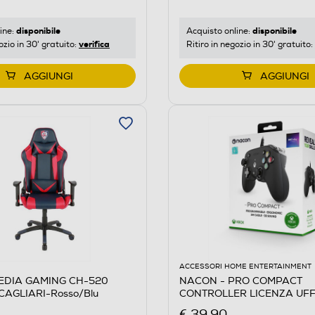
disponibile
disponibile
Acquisto online:
ine:
verifica
Ritiro in negozio in 30' gratuito:
ozio in 30' gratuito:
AGGIUNGI
AGGIUNGI
ACCESSORI HOME ENTERTAINMENT
EDIA GAMING CH-520
NACON - PRO COMPACT
CAGLIARI-Rosso/Blu
CONTROLLER LICENZA UFF
XBOX-Nero
€ 39,90