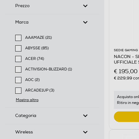
Prezzo
Marca
AAAMAZE (21)
Filtra per Marca: AAAMAZE
ABYSSE (85)
SEDIE GAMING
Filtra per Marca: ABYSSE
NACON - S
ACER (74)
UFFICIALE
Filtra per Marca: ACER
e Bianco
ACTIVISION-BLIZZARD (1)
€ 195,00
Filtra per Marca: ACTIVISION-BLIZZARD
€ 229,99
con
AOC (2)
Filtra per Marca: AOC
ARCADE1UP (3)
Filtra per Marca: ARCADE1UP
Acquisto onl
Mostra altro
Ritiro in neg
Categoria
Wireless