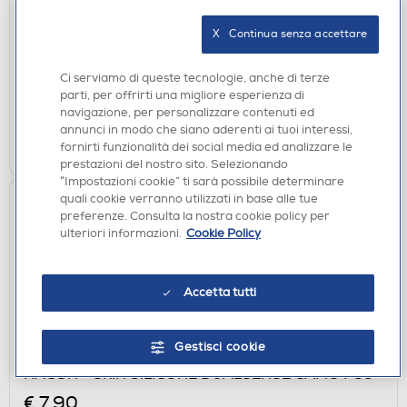
SWITCH-Multicolore
X   Continua senza accettare
€ 29,90
disponibile
Ci serviamo di queste tecnologie, anche di terze
Acquisto online:
parti, per offrirti una migliore esperienza di
verifica
Ritiro in negozio in 30' gratuito:
navigazione, per personalizzare contenuti ed
annunci in modo che siano aderenti ai tuoi interessi,
AGGIUNGI
fornirti funzionalità dei social media ed analizzare le
prestazioni del nostro sito. Selezionando
“Impostazioni cookie” ti sarà possibile determinare
quali cookie verranno utilizzati in base alle tue
preferenze. Consulta la nostra cookie policy per
ulteriori informazioni.
Cookie Policy
Accetta tutti
Gestisci cookie
ACCESSORI PS5
NACON - SKIN SILICONE DUALSENSE CAMO PS5
€ 7,90