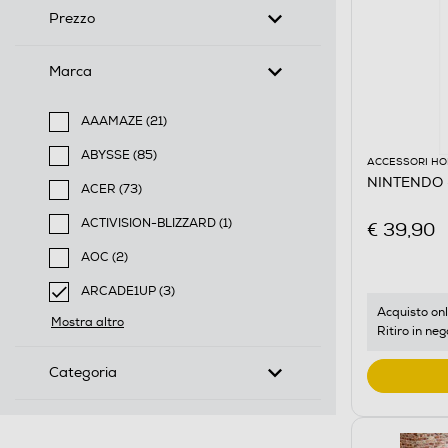
Prezzo
Marca
AAAMAZE (21)
Filtra per Marca: AAAMAZE
ABYSSE (85)
ACCESSORI HO
Filtra per Marca: ABYSSE
NINTENDO -
ACER (73)
Filtra per Marca: ACER
ACTIVISION-BLIZZARD (1)
€ 39,90
Filtra per Marca: ACTIVISION-BLIZZARD
AOC (2)
Filtra per Marca: AOC
ARCADE1UP (3)
selected Filtro applicato per Marca: ARCADE1UP
Acquisto onl
Mostra altro
Ritiro in neg
Categoria