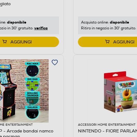
gliato
disponibile
disponibile
ine:
Acquisto online:
verifica
ozio in 30' gratuito:
Ritiro in negozio in 30' gratuito:
AGGIUNGI
AGGIUNGI
ME ENTERTAINMENT
ACCESSORI HOME ENTERTAINMENT
 - Arcade bandai namco
NINTENDO - FIORE PARLA
me pacman