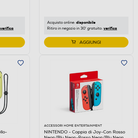
disponibile
Acquisto online:
verifica
verifica
Ritiro in negozio in 30' gratuito:
AGGIUNGI
ACCESSORI HOME ENTERTAINMENT
lo-
NINTENDO - Coppia di Joy-Con Rosso
Neon/Blu Neon-Rosso Neon/Blu Neon