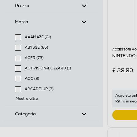
Prezzo
Marca
AAAMAZE (21)
Filtra per Marca: AAAMAZE
ABYSSE (85)
ACCESSORI HO
Filtra per Marca: ABYSSE
NINTENDO -
ACER (73)
Filtra per Marca: ACER
ACTIVISION-BLIZZARD (1)
€ 39,90
Filtra per Marca: ACTIVISION-BLIZZARD
AOC (2)
Filtra per Marca: AOC
ARCADE1UP (3)
Filtra per Marca: ARCADE1UP
Acquisto onl
Mostra altro
Ritiro in neg
Categoria