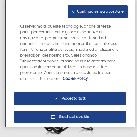
X   Continua senza accettare
ACCESSORI HOME ENTERTAINMENT
NINTENDO - Joy-Con-Rosa pastello
Ci serviamo di queste tecnologie, anche di terze
€ 79,90
parti, per offrirti una migliore esperienza di
navigazione, per personalizzare contenuti ed
€ 79,99
consigliato
annunci in modo che siano aderenti ai tuoi interessi,
fornirti funzionalità dei social media ed analizzare le
disponibile
Acquisto online:
prestazioni del nostro sito. Selezionando
verifica
Ritiro in negozio in 30' gratuito:
“Impostazioni cookie” ti sarà possibile determinare
quali cookie verranno utilizzati in base alle tue
AGGIUNGI
preferenze. Consulta la nostra cookie policy per
ulteriori informazioni.
Cookie Policy
Accetta tutti
Gestisci cookie