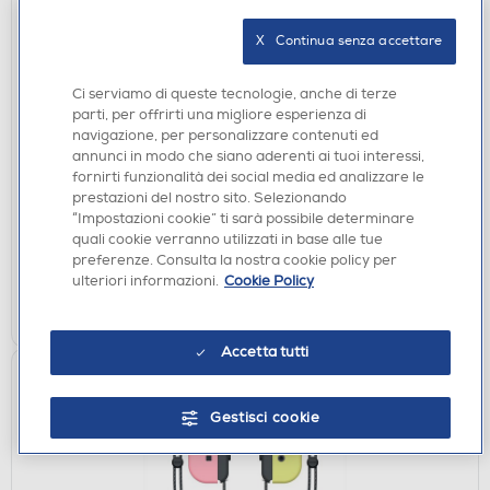
X   Continua senza accettare
Ci serviamo di queste tecnologie, anche di terze
ACCESSORI HOME ENTERTAINMENT
parti, per offrirti una migliore esperienza di
PDP - Nintendo Switch Faceoff Deluxe+ Controller-
navigazione, per personalizzare contenuti ed
Verde
annunci in modo che siano aderenti ai tuoi interessi,
fornirti funzionalità dei social media ed analizzare le
€ 33,90
prestazioni del nostro sito. Selezionando
“Impostazioni cookie” ti sarà possibile determinare
disponibile
Acquisto online:
quali cookie verranno utilizzati in base alle tue
verifica
Ritiro in negozio in 30' gratuito:
preferenze. Consulta la nostra cookie policy per
ulteriori informazioni.
Cookie Policy
AGGIUNGI
Accetta tutti
Gestisci cookie