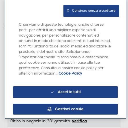
verifica
Ritiro in negozio in 30' gratuito:
X   Continua senza accettare
AGGIUNGI
Ci serviamo di queste tecnologie, anche di terze
parti, per offrirti una migliore esperienza di
navigazione, per personalizzare contenuti ed
annunci in modo che siano aderenti ai tuoi interessi,
fornirti funzionalità dei social media ed analizzare le
prestazioni del nostro sito. Selezionando
“Impostazioni cookie” ti sarà possibile determinare
quali cookie verranno utilizzati in base alle tue
preferenze. Consulta la nostra cookie policy per
ulteriori informazioni.
Cookie Policy
ACCESSORI HOME ENTERTAINMENT
NINTENDO - Custodia e Pellicola Protettiva per
Accetta tutti
NintendoSwitch
€ 19,90
Gestisci cookie
disponibile
Acquisto online:
verifica
Ritiro in negozio in 30' gratuito: