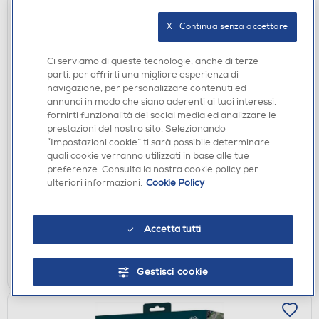
X   Continua senza accettare
Ci serviamo di queste tecnologie, anche di terze
parti, per offrirti una migliore esperienza di
navigazione, per personalizzare contenuti ed
annunci in modo che siano aderenti ai tuoi interessi,
fornirti funzionalità dei social media ed analizzare le
prestazioni del nostro sito. Selezionando
SEDIE GAMING
“Impostazioni cookie” ti sarà possibile determinare
NACON - Sedia gaming TESSUTO, RECLINABILE
quali cookie verranno utilizzati in base alle tue
180°-Grigio
preferenze. Consulta la nostra cookie policy per
€ 299,00
ulteriori informazioni.
Cookie Policy
disponibile
Acquisto online:
verifica
Ritiro in negozio in 30' gratuito:
Accetta tutti
AGGIUNGI
Gestisci cookie