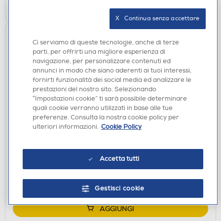
AGGIUNGI
X   Continua senza accettare
Ci serviamo di queste tecnologie, anche di terze
parti, per offrirti una migliore esperienza di
navigazione, per personalizzare contenuti ed
annunci in modo che siano aderenti ai tuoi interessi,
fornirti funzionalità dei social media ed analizzare le
prestazioni del nostro sito. Selezionando
“Impostazioni cookie” ti sarà possibile determinare
quali cookie verranno utilizzati in base alle tue
preferenze. Consulta la nostra cookie policy per
ACCESSORI HOME ENTERTAINMENT
ulteriori informazioni.
Cookie Policy
NINTENDO - Custodia e Pellicola per Nintendo
Switch
€ 20,90
Accetta tutti
disponibile
Acquisto online:
verifica
Ritiro in negozio in 30' gratuito:
Gestisci cookie
AGGIUNGI