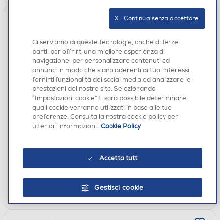
X   Continua senza accettare
Ci serviamo di queste tecnologie, anche di terze
parti, per offrirti una migliore esperienza di
navigazione, per personalizzare contenuti ed
annunci in modo che siano aderenti ai tuoi interessi,
fornirti funzionalità dei social media ed analizzare le
prestazioni del nostro sito. Selezionando
“Impostazioni cookie” ti sarà possibile determinare
ACCESSORI HOME ENTERTAINMENT
quali cookie verranno utilizzati in base alle tue
NACON - KIT POSTAZIONE STREAMING-Nero
preferenze. Consulta la nostra cookie policy per
€ 44,90
ulteriori informazioni.
Cookie Policy
€ 79,99
consigliato
disponibile
Acquisto online:
Accetta tutti
verifica
Ritiro in negozio in 30' gratuito:
Gestisci cookie
AGGIUNGI