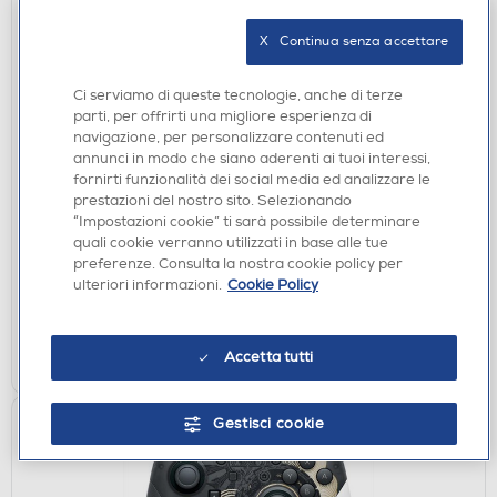
X   Continua senza accettare
Ci serviamo di queste tecnologie, anche di terze
parti, per offrirti una migliore esperienza di
navigazione, per personalizzare contenuti ed
ACCESSORI HOME ENTERTAINMENT
annunci in modo che siano aderenti ai tuoi interessi,
NINTENDO - Custodia Flip e Pellicola per Switch
fornirti funzionalità dei social media ed analizzare le
Lite
prestazioni del nostro sito. Selezionando
“Impostazioni cookie” ti sarà possibile determinare
DISPONIBILE SOLO IN NEGOZIO
quali cookie verranno utilizzati in base alle tue
preferenze. Consulta la nostra cookie policy per
non disponibile
Acquisto online:
ulteriori informazioni.
Cookie Policy
verifica
Ritiro in negozio in 30' gratuito:
CERCA NEGOZIO
Accetta tutti
Gestisci cookie