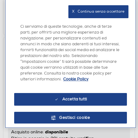
disponibile
Acquisto online:
verifica
Ritiro in negozio in 30' gratuito:
X   Continua senza accettare
AGGIUNGI
Ci serviamo di queste tecnologie, anche di terze
parti, per offrirti una migliore esperienza di
navigazione, per personalizzare contenuti ed
annunci in modo che siano aderenti ai tuoi interessi,
fornirti funzionalità dei social media ed analizzare le
prestazioni del nostro sito. Selezionando
“Impostazioni cookie” ti sarà possibile determinare
quali cookie verranno utilizzati in base alle tue
preferenze. Consulta la nostra cookie policy per
ulteriori informazioni.
Cookie Policy
ACCESSORI HOME ENTERTAINMENT
Accetta tutti
PYRAMID - Portachiavi Disney Princess -
RK39320C
€ 2,90
Gestisci cookie
disponibile
Acquisto online: