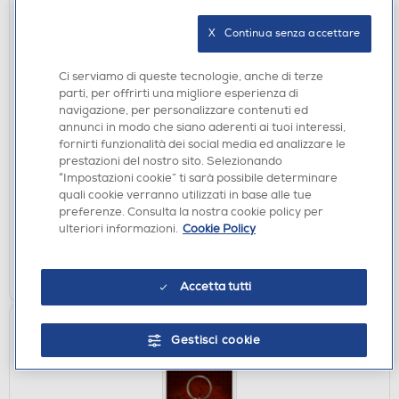
X   Continua senza accettare
Ci serviamo di queste tecnologie, anche di terze
parti, per offrirti una migliore esperienza di
navigazione, per personalizzare contenuti ed
ACCESSORI HOME ENTERTAINMENT
annunci in modo che siano aderenti ai tuoi interessi,
PYRAMID - Portachiavi Batman Logo RK38190C
fornirti funzionalità dei social media ed analizzare le
prestazioni del nostro sito. Selezionando
€ 2,90
“Impostazioni cookie” ti sarà possibile determinare
quali cookie verranno utilizzati in base alle tue
disponibile
Acquisto online:
preferenze. Consulta la nostra cookie policy per
verifica
Ritiro in negozio in 30' gratuito:
ulteriori informazioni.
Cookie Policy
AGGIUNGI
Accetta tutti
Gestisci cookie