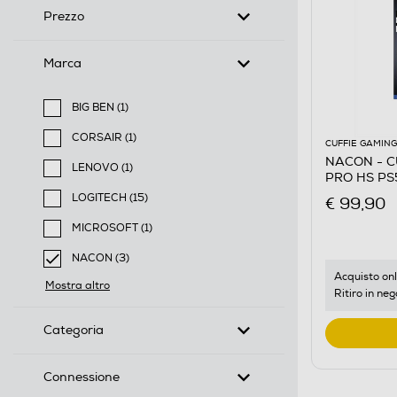
Prezzo
Marca
BIG BEN (1)
Filtra per Marca: BIG BEN
CORSAIR (1)
CUFFIE GAMING
Filtra per Marca: CORSAIR
NACON - C
LENOVO (1)
PRO HS PS
Filtra per Marca: LENOVO
LOGITECH (15)
€ 99,90
Filtra per Marca: LOGITECH
MICROSOFT (1)
Filtra per Marca: MICROSOFT
NACON (3)
selected Filtro applicato per Marca: NACON
Acquisto onl
Mostra altro
Ritiro in neg
Categoria
Connessione