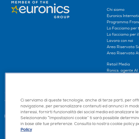
Chi siamo
Euronics Internati
Programma Franc
Lo Facciamo per te
Lo facciamo per i
Lavora con noi
Area Riservata S
Area Riservata Aff
Retail Media
Ronics: agente AI
Ci serviamo di queste tecnologie, anche di terze parti, per off
Trova negozio
navigazione, per personalizzare contenuti ed annunci in modo
interessi, fornirti funzionalità dei social media ed analizzare le
Selezionando “Impostazioni cookie” ti sarà possibile determina
in base alle tue preferenze. Consulta la nostra cookie policy pe
Policy