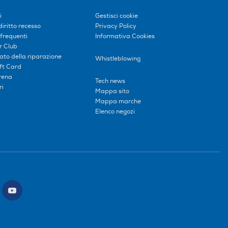
i
Gestisci cookie
diritto recesso
Privacy Policy
frequenti
Informativa Cookies
r Club
tato della riparazione
Whistleblowing
ift Card
erena
Tech news
ri
Mappa sito
Mappa marche
Elenco negozi