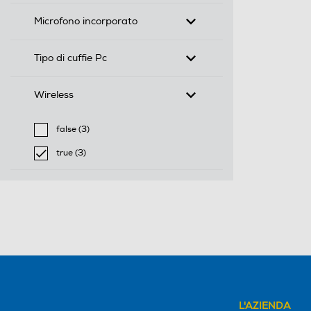
Microfono incorporato
Tipo di cuffie Pc
Wireless
false (3)
Filtra per Wireless: false
true (3)
selected Filtro applicato per Wireless: true
L'AZIENDA