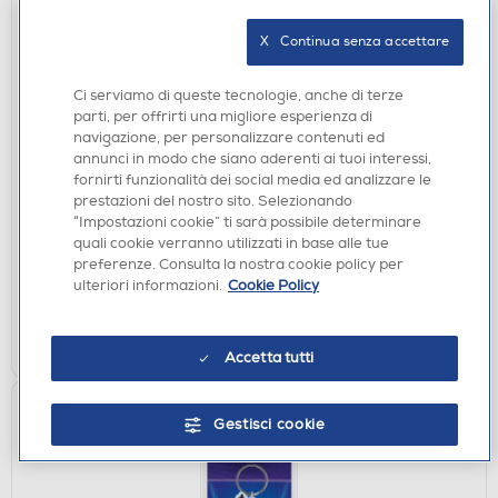
X   Continua senza accettare
Ci serviamo di queste tecnologie, anche di terze
parti, per offrirti una migliore esperienza di
ACCESSORI HOME ENTERTAINMENT
navigazione, per personalizzare contenuti ed
PYRAMID - K-POP DEMON HUNTERS TOTE BAG
annunci in modo che siano aderenti ai tuoi interessi,
BLU NAVY DERPY-BLU
fornirti funzionalità dei social media ed analizzare le
prestazioni del nostro sito. Selezionando
€ 12,90
“Impostazioni cookie” ti sarà possibile determinare
quali cookie verranno utilizzati in base alle tue
disponibile
Acquisto online:
preferenze. Consulta la nostra cookie policy per
verifica
Ritiro in negozio in 30' gratuito:
ulteriori informazioni.
Cookie Policy
AGGIUNGI
Accetta tutti
Gestisci cookie