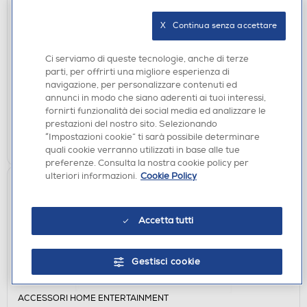
ACCESSORI HOME ENTERTAINMENT
X   Continua senza accettare
XTREME - PROTECTION KIT SWITCH LITE-GIALLO
€ 12,99
Ci serviamo di queste tecnologie, anche di terze
€ 14,90
consigliato
parti, per offrirti una migliore esperienza di
navigazione, per personalizzare contenuti ed
disponibile
Acquisto online:
annunci in modo che siano aderenti ai tuoi interessi,
non disponibile
Ritiro in negozio:
fornirti funzionalità dei social media ed analizzare le
prestazioni del nostro sito. Selezionando
“Impostazioni cookie” ti sarà possibile determinare
AGGIUNGI
quali cookie verranno utilizzati in base alle tue
preferenze. Consulta la nostra cookie policy per
ulteriori informazioni.
Cookie Policy
Accetta tutti
Gestisci cookie
ACCESSORI HOME ENTERTAINMENT