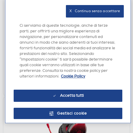
X   Continua senza accettare
Ci serviamo di queste tecnologie, anche di terze
ACCESSORI HOME ENTERTAINMENT
parti, per offrirti una migliore esperienza di
ABYSSE - Tazza 320 ml HARRY POTTER-
navigazione, per personalizzare contenuti ed
Multicolore
annunci in modo che siano aderenti ai tuoi interessi,
fornirti funzionalità dei social media ed analizzare le
€ 9,90
prestazioni del nostro sito. Selezionando
“Impostazioni cookie” ti sarà possibile determinare
disponibile
Acquisto online:
quali cookie verranno utilizzati in base alle tue
verifica
Ritiro in negozio in 30' gratuito:
preferenze. Consulta la nostra cookie policy per
ulteriori informazioni.
Cookie Policy
AGGIUNGI
Accetta tutti
Gestisci cookie