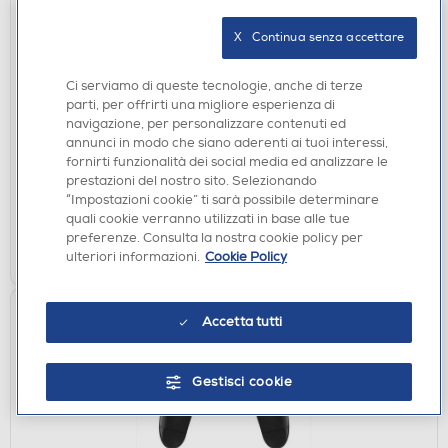
X   Continua senza accettare
GIOCHI PC
Ci serviamo di queste tecnologie, anche di terze
KOCH MEDIA - LIFE IS STRANGE: TRUE COLORS
parti, per offrirti una migliore esperienza di
navigazione, per personalizzare contenuti ed
€ 39,90
annunci in modo che siano aderenti ai tuoi interessi,
fornirti funzionalità dei social media ed analizzare le
disponibile
Acquisto online:
prestazioni del nostro sito. Selezionando
non disponibile
Ritiro in negozio:
“Impostazioni cookie” ti sarà possibile determinare
quali cookie verranno utilizzati in base alle tue
preferenze. Consulta la nostra cookie policy per
AGGIUNGI
ulteriori informazioni.
Cookie Policy
Accetta tutti
Gestisci cookie