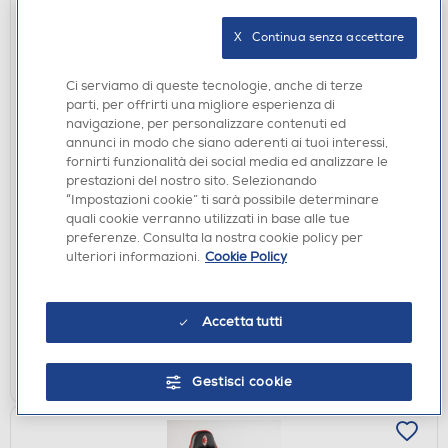
X   Continua senza accettare
Ci serviamo di queste tecnologie, anche di terze
parti, per offrirti una migliore esperienza di
navigazione, per personalizzare contenuti ed
annunci in modo che siano aderenti ai tuoi interessi,
fornirti funzionalità dei social media ed analizzare le
ACCESSORI HOME ENTERTAINMENT
prestazioni del nostro sito. Selezionando
QUBICK - Wireless Controller per Switch/Swhitch
“Impostazioni cookie” ti sarà possibile determinare
quali cookie verranno utilizzati in base alle tue
2-Blue Transparent
preferenze. Consulta la nostra cookie policy per
€ 19,90
ulteriori informazioni.
Cookie Policy
disponibile
Acquisto online:
verifica
Ritiro in negozio in 30' gratuito:
Accetta tutti
AGGIUNGI
Gestisci cookie